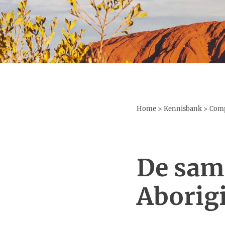
Home
>
Kennisbank
>
Comp
De sam
Aborig