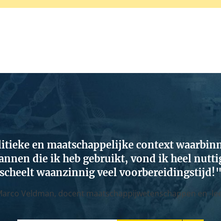
olitieke en maatschappelijke context waarbinn
lannen die ik heb gebruikt, vond ik heel nutt
scheelt waanzinnig veel voorbereidingstijd!
arco Veldman,
docent maatschappijwetenschappen en -le