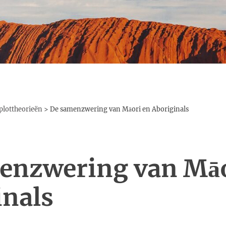
lottheorieën
>
De samenzwering van Māori en Aboriginals
enzwering van Māo
inals