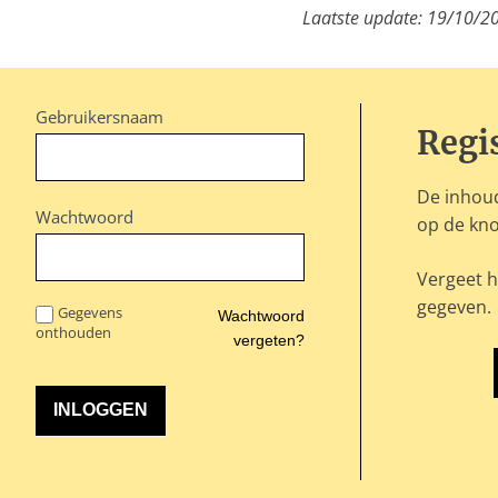
Laatste update: 19/10/2
Gebruikersnaam
Regi
De inhoud
Wachtwoord
op de kno
Vergeet h
gegeven.
Gegevens
Wachtwoord
onthouden
vergeten?