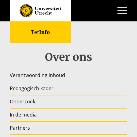
Skip
Ter
Info
to
content
Over ons
Lesmateriaal
Verantwoording inhoud
Kennisbank
Do’s
Pedagogisch kader
&
Onderzoek
Don’ts
Over
In de media
ons
FAQ
Partners
Contact