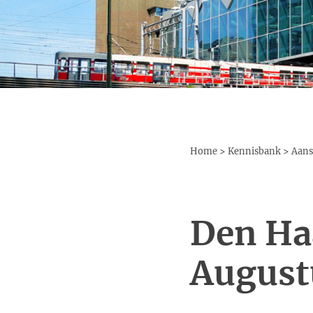
Home
>
Kennisbank
>
Aans
Den Ha
August