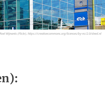
Roel Wijnants (Flickr), https://creativecommons.org/licenses/by-nc/2.0/deed.nl
n):