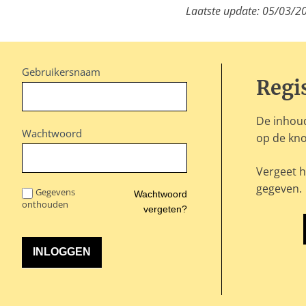
Laatste update: 05/03/2
Gebruikersnaam
Regi
De inhoud
Wachtwoord
op de kno
Vergeet h
gegeven.
Gegevens
Wachtwoord
onthouden
vergeten?