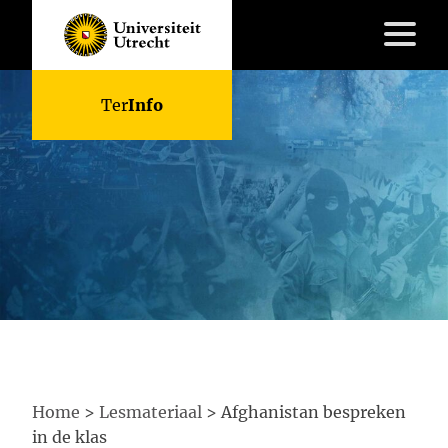
Skip
Ter
Info
to
content
Lesmateriaal
Kennisbank
Do’s
&
Don’ts
Over
ons
FAQ
Home
>
Lesmateriaal
>
Afghanistan bespreken
Contact
in de klas