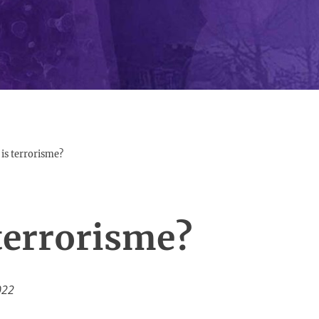
is terrorisme?
terrorisme?
022