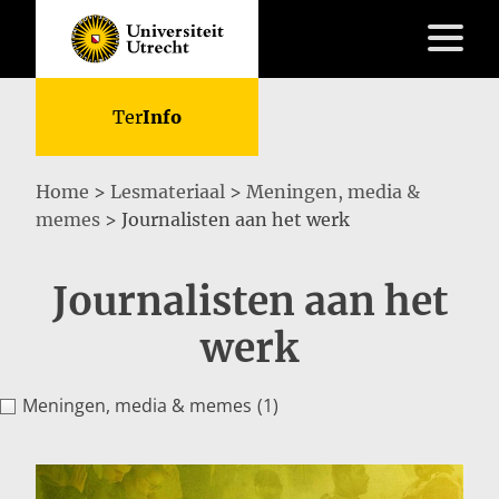
Ter
Info
Home
>
Lesmateriaal
>
Meningen, media &
memes
>
Journalisten aan het werk
Skip
to
Lesmateriaal
Journalisten aan het
content
Kennisbank
Do’s
werk
&
Don’ts
Over
Meningen, media & memes
(1)
ons
FAQ
Contact