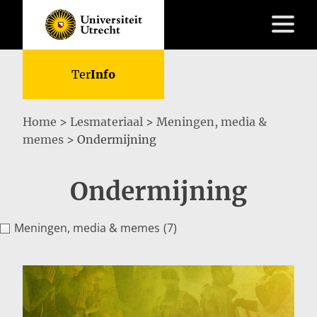
Ter
Info
Home
>
Lesmateriaal
>
Meningen, media &
memes
>
Ondermijning
Skip
to
Lesmateriaal
Ondermijning
content
Kennisbank
Do’s
&
Meningen, media & memes
(7)
Don’ts
Over
ons
FAQ
Contact