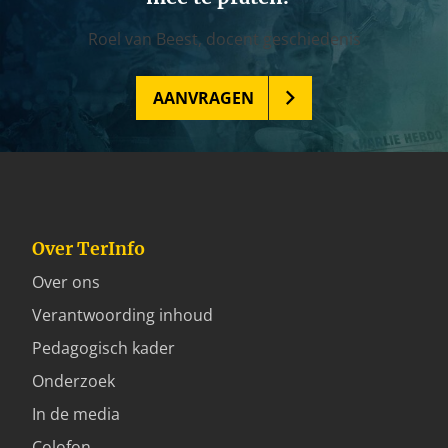
Roel van Beest,
docent geschiedenis
AANVRAGEN
Over TerInfo
Over ons
Verantwoording inhoud
Pedagogisch kader
Onderzoek
In de media
Colofon