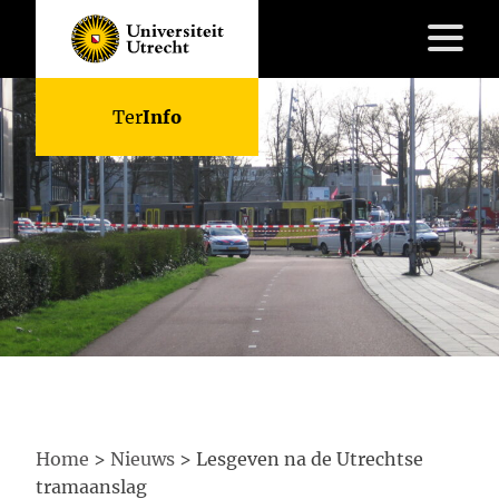
Skip
Ter
Info
to
content
Lesmateriaal
Kennisbank
Do’s
&
Don’ts
Over
ons
FAQ
Home
>
Nieuws
>
Lesgeven na de Utrechtse
Contact
tramaanslag