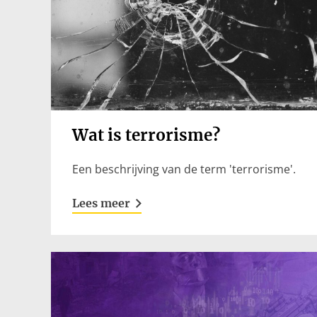
Katya10 (Pixabay),
Wat is terrorisme?
https://pixabay.com/nl/service/license/
Een beschrijving van de term 'terrorisme'.
Lees meer