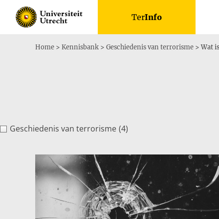
Skip
Ter
Info
to
content
Home
>
Kennisbank
>
Geschiedenis van terrorisme
>
Wat i
Geschiedenis van terrorisme
(4)